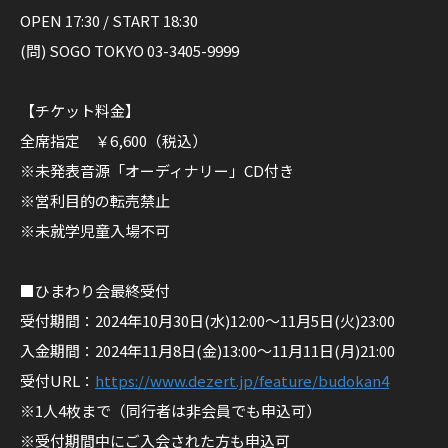
L
サ
OPEN 17:30 / START 18:30
O
イ
N
(問) SOGO TOKYO 03-3405-9999
ト
E
M
【チケット料金】
A
全席指定 ￥6,600（税込）
N
※未発表音源「オーディナリー」CD付き
L
※営利目的の転売禁止
I
※未就学児童入場不可
V
E
■ひまわり会最終受付
「
受付期間：2024年10月30日(水)12:00〜11月5日(火)23:00
君
入金期間：2024年11月8日(金)13:00〜11月11日(月)21:00
の
受付URL：
https://www.dezert.jp/feature/budokan4
心
※1人4枚まで（同行者は非会員でも申込可）
臓
※受付期間中にご入会された方も申込可
を