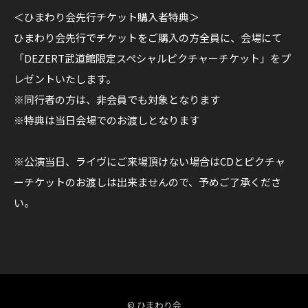
日
＜ひまわり会先行チケット購入者特典＞
本
ひまわり会先行でチケットをご購入の方全員に、会場にて
武
「DEZERT武道館限定スペシャルピクチャーチケット」をプ
道
レゼントいたします。
館
※同行者の方は、非会員でも対象となります
※特典は当日会場でのお渡しとなります
※公演当日、ライヴにご来場頂けない場合はCDとピクチャ
ーチケットのお渡しは出来ませんので、予めご了承くださ
い。
© ひまわり会