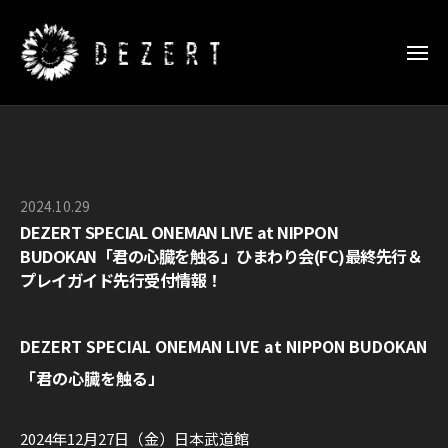
D
ー
コ
E
ン
Z
メ
E
テ
ニ
ュ
R
D
ン
D
ー
T
E
ツ
E
日
Z
Z
へ
本
E
E
武
ス
2024.10.29
b
R
道
R
キ
DEZERT SPECIAL ONEMAN LIVE at NIPPON
y
館
T
T
ッ
BUDOKAN「君の心臓を触る」ひまわり会(FC)最終先行＆
O
特
日
S
プレイガイド先行受付情報！
プ
設
F
本
P
サ
F
武
E
イ
I
DEZERT SPECIAL ONEMAN LIVE at NIPPON BUDOKAN
道
C
ト
C
「君の心臓を触る」
館
I
I
特
A
A
設
2024年12月27日（金）日本武道館
L