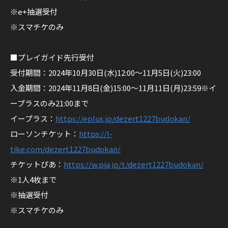
触
※e+抽選受付
る
※スマチケのみ
」
2
■プレイガイド先行受付
0
受付期間：2024年10月30日(水)12:00〜11月5日(火)23:00
2
入金期間：2024年11月8日(金)15:00〜11月11日(月)23:59※イ
4
ープラスのみ21:00まで
.
イープラス：
https://eplus.jp/dezert1227budokan/
1
ローソンチケット：
https://l-
2
tike.com/dezert1227budokan/
.
チケットぴあ：
https://w.pia.jp/t/dezert1227budokan/
2
※1人4枚まで
7
※抽選受付
（
※スマチケのみ
金
）