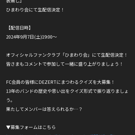
表無し』
触
ひまわり会にて生配信決定！
る
」
【配信日時】
2
2024年9月7日(土)19:00〜
0
2
オフィシャルファンクラブ「ひまわり会」にて生配信決定！
4
皆さまもコメントで参加して一緒に盛り上がりましょう！
.
1
FC会員の皆様にDEZERTにまつわるクイズを大募集！
2
13年のバンドの歴史や思い出をクイズ形式で振り返りましょ
.
2
う。
7
果たしてメンバーは答えられるか…？
（
金
▼募集フォームはこちら
）