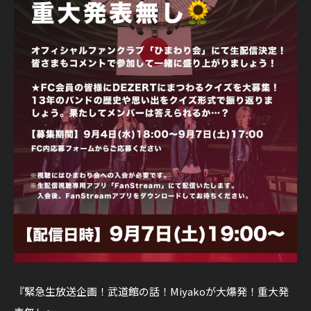
L
サ
O
イ
N
ト
E
M
A
N
L
I
V
E
「
君
の
心
臓
『緊急生放送企画！武道館の話！Miyakoが大爆発！重大発
を