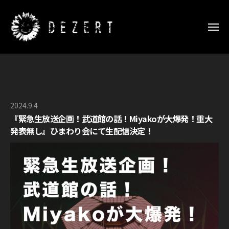
D
ー
コ
E
ン
Z
メ
E
テ
ニ
ュ
R
D
ン
D
ー
T
E
ツ
E
日
Z
Z
へ
本
E
E
武
ス
2024.9.4
b
R
道
R
キ
『緊急生放送企画！武道館の話！Miyakoが大爆発！重大
y
館
T
T
ッ
発表無し』ひまわり会にて生配信決定！
O
特
日
S
プ
設
F
本
P
サ
F
武
E
イ
I
道
C
ト
C
館
I
I
特
A
A
設
L