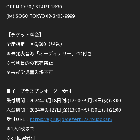
L
サ
OPEN 17:30 / START 18:30
O
イ
N
(問) SOGO TOKYO 03-3405-9999
ト
E
M
【チケット料金】
A
全席指定 ￥6,600（税込）
N
※未発表音源「オーディナリー」CD付き
L
※営利目的の転売禁止
I
※未就学児童入場不可
V
E
■イープラスプレオーダー受付
「
受付期間：2024年9月18日(水)12:00〜9月24日(火)23:00
君
入金期間：2024年9月27日(金)13:00〜9月30日(月)21:00
の
受付URL：
https://eplus.jp/dezert1227budokan/
心
※1人4枚まで
臓
※e+抽選受付
を