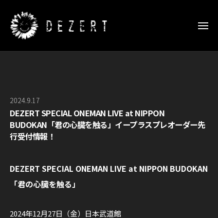
D
ー
コ
E
ン
Z
メ
E
テ
ニ
ュ
R
D
ン
D
ー
T
E
ツ
E
日
Z
Z
へ
本
E
E
武
ス
2024.9.17
b
R
道
R
キ
DEZERT SPECIAL ONEMAN LIVE at NIPPON
y
館
T
T
ッ
BUDOKAN「君の心臓を触る」イープラスプレオーダー先
O
特
日
S
行受付情報！
プ
設
F
本
P
サ
F
武
E
イ
I
DEZERT SPECIAL ONEMAN LIVE at NIPPON BUDOKAN
道
C
ト
C
「君の心臓を触る」
館
I
I
特
A
A
設
2024年12月27日（金）日本武道館
L