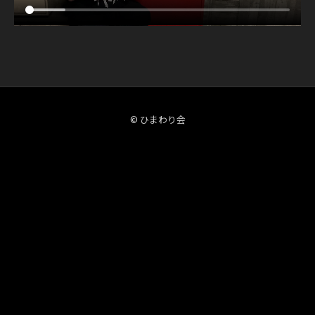
L
サ
O
イ
N
ト
E
M
A
N
© ひまわり会
L
I
V
E
「
君
の
心
臓
を