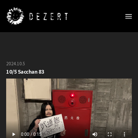
D
ー
コ
E
ン
Z
メ
E
テ
ニ
ュ
R
D
ン
D
ー
T
E
ツ
E
日
Z
Z
へ
本
E
E
武
ス
2024.10.5
b
R
道
R
キ
10/5 Sacchan 83
y
館
T
T
ッ
O
特
日
S
プ
設
F
本
P
サ
F
武
E
イ
I
道
C
ト
C
館
I
I
特
A
A
設
L