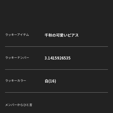
触
る
」
2
0
千秋の可愛いピアス
ラッキーアイテム
2
4
.
3.1415926535
ラッキーナンバー
1
2
.
白(16)
ラッキーカラー
2
7
（
金
メンバーからひと言
）