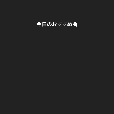
L
サ
O
イ
N
ト
E
今日のおすすめ曲
M
A
N
L
I
V
E
「
君
の
心
臓
を