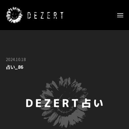
D
ー
コ
E
ン
Z
メ
E
テ
ニ
ュ
R
D
ン
D
ー
T
E
ツ
E
日
Z
Z
へ
本
E
E
武
ス
2024.10.18
b
R
道
R
キ
占い_86
y
館
T
T
ッ
O
特
日
S
プ
設
F
本
P
サ
F
武
E
イ
I
道
C
ト
C
館
I
I
特
A
A
設
L