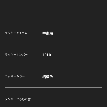
触
る
」
2
0
中南海
ラッキーアイテム
2
4
.
1010
ラッキーナンバー
1
2
.
柘榴色
ラッキーカラー
2
7
（
金
メンバーからひと言
）