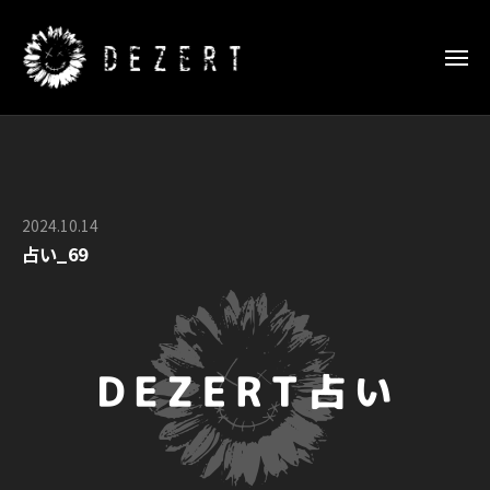
D
ー
コ
E
ン
Z
メ
E
テ
ニ
ュ
R
D
ン
D
ー
T
E
ツ
E
日
Z
Z
へ
本
E
E
武
ス
2024.10.14
b
R
道
R
キ
占い_69
y
館
T
T
ッ
O
特
日
S
プ
設
F
本
P
サ
F
武
E
イ
I
道
C
ト
C
館
I
I
特
A
A
設
L