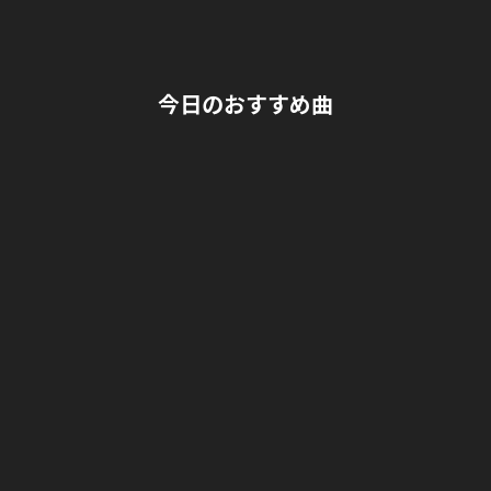
L
サ
O
イ
N
ト
E
今日のおすすめ曲
M
A
N
L
I
V
E
「
君
の
心
臓
を